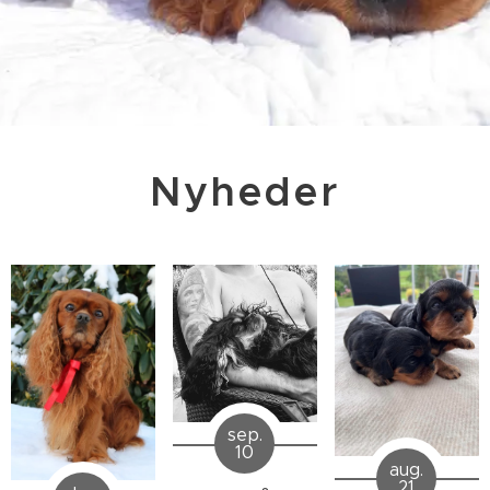
Nyheder
sep.
10
aug.
21